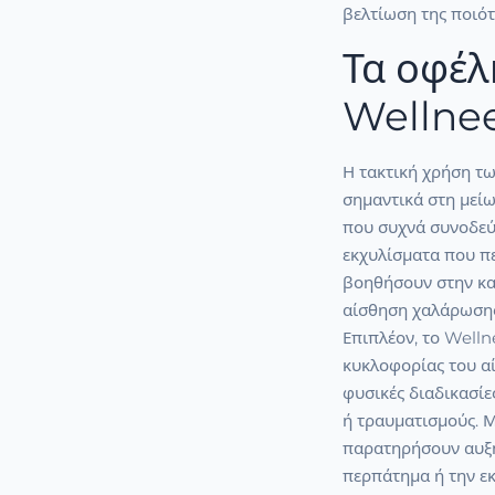
βελτίωση της ποιότ
Τα οφέλ
Wellnee
Η τακτική χρήση τ
σημαντικά στη μεί
που συχνά συνοδεύο
εκχυλίσματα που πε
βοηθήσουν στην κα
αίσθηση χαλάρωσης
Επιπλέον, το Welln
κυκλοφορίας του αί
φυσικές διαδικασί
ή τραυματισμούς. Μ
παρατηρήσουν αυξη
περπάτημα ή την εκ