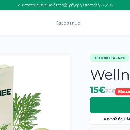
Πιστοποιημένη Ποιότητα
Γρήγορη Αποστολή 24/48ω
Κατάστημα
ΠΡΟΣΦΟΡΆ -42%
Well
15€
26€
Εξοικ
Ασφαλής Πλ