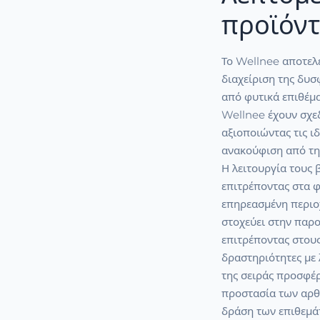
προϊόν
Το Wellnee αποτελ
διαχείριση της δυσ
από φυτικά επιθέμα
Wellnee έχουν σχεδ
αξιοποιώντας τις ι
ανακούφιση από την
Η λειτουργία τους 
επιτρέποντας στα 
επηρεασμένη περιοχ
στοχεύει στην παρ
επιτρέποντας στους
δραστηριότητες με 
της σειράς προσφέρ
προστασία των αρθ
δράση των επιθεμά