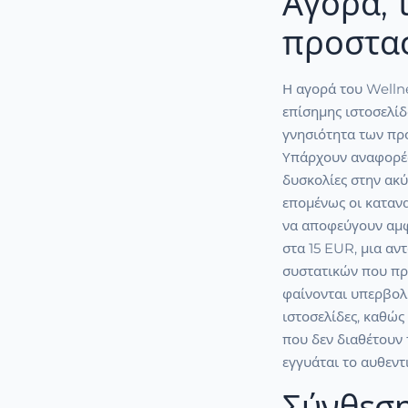
Αγορά, 
προστασ
Η αγορά του Wellne
επίσημης ιστοσελίδ
γνησιότητα των προ
Υπάρχουν αναφορές
δυσκολίες στην ακ
επομένως οι κατανα
να αποφεύγουν αμφί
στα 15 EUR, μια αν
συστατικών που πρ
φαίνονται υπερβολι
ιστοσελίδες, καθώ
που δεν διαθέτουν 
εγγυάται το αυθεντ
Σύνθεση