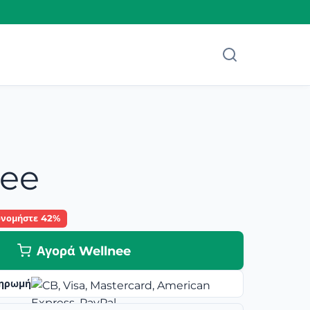
nee
ονομήστε 42%
Αγορά Wellnee
ηρωμή