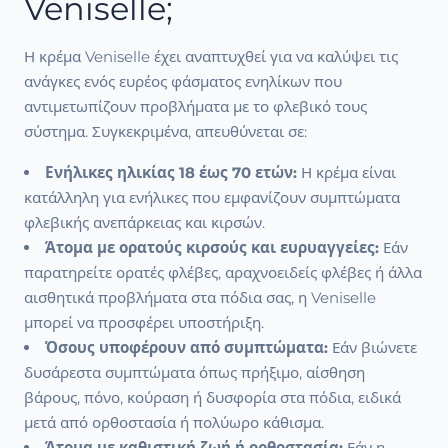
Veniselle;
Η κρέμα Veniselle έχει αναπτυχθεί για να καλύψει τις
ανάγκες ενός ευρέος φάσματος ενηλίκων που
αντιμετωπίζουν προβλήματα με το φλεβικό τους
σύστημα. Συγκεκριμένα, απευθύνεται σε:
Ενήλικες ηλικίας 18 έως 70 ετών:
Η κρέμα είναι
κατάλληλη για ενήλικες που εμφανίζουν συμπτώματα
φλεβικής ανεπάρκειας και κιρσών.
Άτομα με ορατούς κιρσούς και ευρυαγγείες:
Εάν
παρατηρείτε ορατές φλέβες, αραχνοειδείς φλέβες ή άλλα
αισθητικά προβλήματα στα πόδια σας, η Veniselle
μπορεί να προσφέρει υποστήριξη.
Όσους υποφέρουν από συμπτώματα:
Εάν βιώνετε
δυσάρεστα συμπτώματα όπως πρήξιμο, αίσθηση
βάρους, πόνο, κούραση ή δυσφορία στα πόδια, ειδικά
μετά από ορθοστασία ή πολύωρο κάθισμα.
Άτομα με καθιστική ζωή ή ορθοστασία:
Εάν η