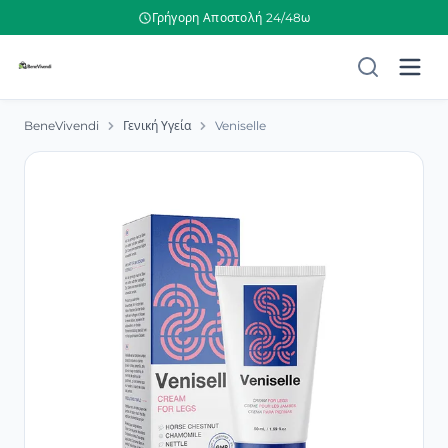
Γρήγορη Αποστολή 24/48ω
BeneVivendi
Γενική Υγεία
Veniselle