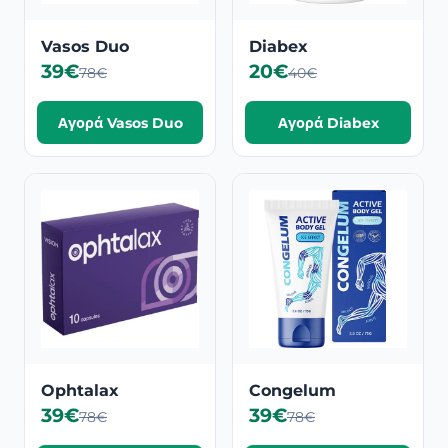
Vasos Duo
Diabex
39€
20€
78€
40€
Αγορά Vasos Duo
Αγορά Diabex
Ophtalax
Congelum
39€
39€
78€
78€