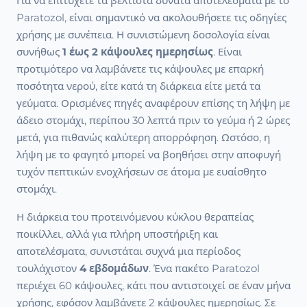
Για να επιτύχετε τα βέλτιστα δυνατά αποτελέσματα με το
Paratozol, είναι σημαντικό να ακολουθήσετε τις οδηγίες
χρήσης με συνέπεια. Η συνιστώμενη δοσολογία είναι
συνήθως
1 έως 2 κάψουλες ημερησίως
. Είναι
προτιμότερο να λαμβάνετε τις κάψουλες με επαρκή
ποσότητα νερού, είτε κατά τη διάρκεια είτε μετά τα
γεύματα. Ορισμένες πηγές αναφέρουν επίσης τη λήψη με
άδειο στομάχι, περίπου 30 λεπτά πριν το γεύμα ή 2 ώρες
μετά, για πιθανώς καλύτερη απορρόφηση. Ωστόσο, η
λήψη με το φαγητό μπορεί να βοηθήσει στην αποφυγή
τυχόν πεπτικών ενοχλήσεων σε άτομα με ευαίσθητο
στομάχι.
Η διάρκεια του προτεινόμενου κύκλου θεραπείας
ποικίλλει, αλλά για πλήρη υποστήριξη και
αποτελέσματα, συνιστάται συχνά μια περίοδος
τουλάχιστον
4 εβδομάδων
. Ένα πακέτο Paratozol
περιέχει 60 κάψουλες, κάτι που αντιστοιχεί σε έναν μήνα
χρήσης, εφόσον λαμβάνετε 2 κάψουλες ημερησίως. Σε