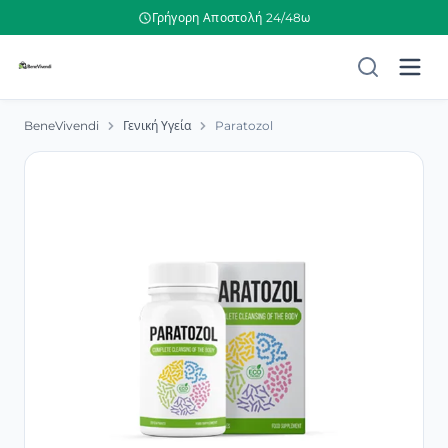
Γρήγορη Αποστολή 24/48ω
BeneVivendi
Γενική Υγεία
Paratozol