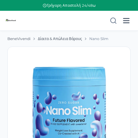
Γρήγορη Αποστολή 24/48ω
BeneVivendi
Δίαιτα & Απώλεια Βάρους
Nano Slim