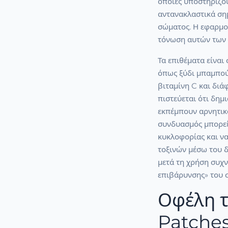
οποίες υποστηρίζου
αντανακλαστικά ση
σώματος. Η εφαρμο
τόνωση αυτών των 
Τα επιθέματα είναι
όπως ξύδι μπαμπού,
βιταμίνη C και διά
πιστεύεται ότι δημ
εκπέμπουν αρνητικ
συνδυασμός μπορεί
κυκλοφορίας και ν
τοξινών μέσω του 
μετά τη χρήση συχν
επιβάρυνσης» του 
Οφέλη τ
Patches