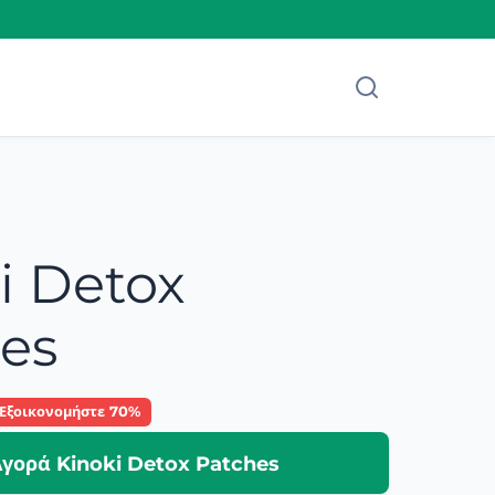
i Detox
es
Εξοικονομήστε 70%
γορά Kinoki Detox Patches