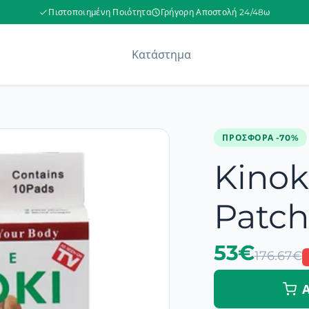
Πιστοποιημένη Ποιότητα
Γρήγορη Αποστολή 24/48ω
Κατάστημα
ΠΡΟΣΦΟΡΆ -70%
Kinok
Patch
53€
176.67€
Α