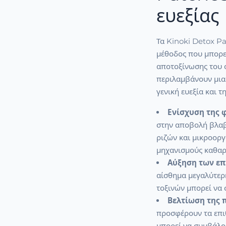
ευεξίας
Τα Kinoki Detox P
μέθοδος που μπορεί
αποτοξίνωσης του 
περιλαμβάνουν μια 
γενική ευεξία και τ
Ενίσχυση της 
στην αποβολή βλαβ
ριζών και μικροορ
μηχανισμούς καθαρ
Αύξηση των επ
αίσθημα μεγαλύτερη
τοξινών μπορεί να 
Βελτίωση της 
προσφέρουν τα επι
μπορεί να συμβάλου