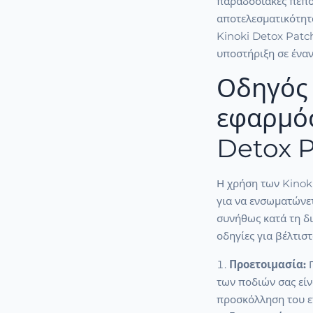
παραδοσιακές πεποι
αποτελεσματικότητα
Kinoki Detox Patc
υποστήριξη σε έναν
Οδηγός 
εφαρμόσ
Detox 
Η χρήση των Kinoki
για να ενσωματώνετ
συνήθως κατά τη δ
οδηγίες για βέλτισ
Προετοιμασία:
Π
των ποδιών σας είν
προσκόλληση του ε