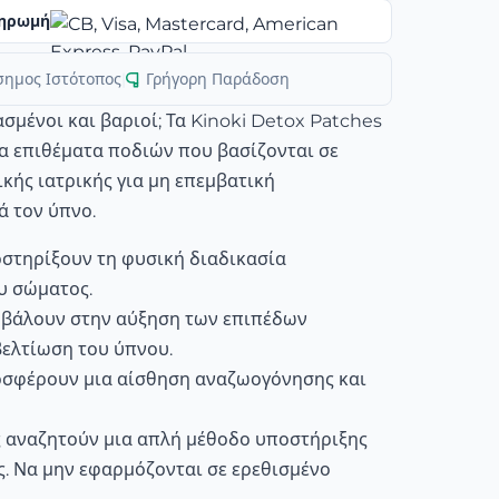
ηρωμή
σημος Ιστότοπος
|
Γρήγορη Παράδοση
σμένοι και βαριοί; Τα Kinoki Detox Patches
α επιθέματα ποδιών που βασίζονται σε
ικής ιατρικής για μη επεμβατική
ά τον ύπνο.
στηρίξουν τη φυσική διαδικασία
υ σώματος.
μβάλουν στην αύξηση των επιπέδων
 βελτίωση του ύπνου.
οσφέρουν μια αίσθηση αναζωογόνησης και
ς αναζητούν μια απλή μέθοδο υποστήριξης
. Να μην εφαρμόζονται σε ερεθισμένο