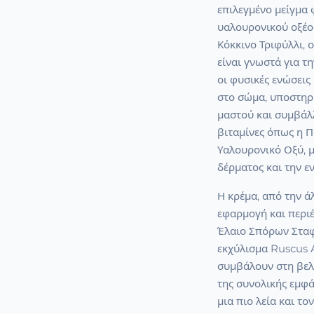
επιλεγμένο μείγμα 
υαλουρονικού οξέο
Κόκκινο Τριφύλλι, 
είναι γνωστά για τ
οι φυσικές ενώσει
στο σώμα, υποστηρί
μαστού και συμβάλλ
βιταμίνες όπως η Πα
Υαλουρονικό Οξύ, μ
δέρματος και την ε
Η κρέμα, από την ά
εφαρμογή και περιέ
Έλαιο Σπόρων Σταφ
εκχύλισμα Ruscus A
συμβάλουν στη βελτ
της συνολικής εμφ
μια πιο λεία και τ