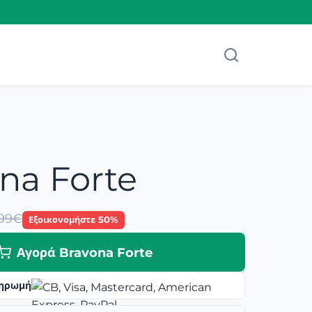
na Forte
.99€
Εξοικονομήστε 50%
Αγορά Bravona Forte
ηρωμή