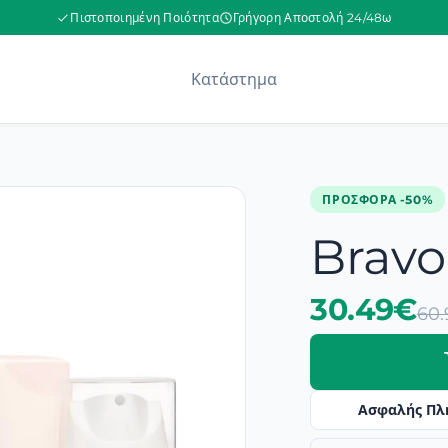
Πιστοποιημένη Ποιότητα
Γρήγορη Αποστολή 24/48ω
Κατάστημα
ΠΡΟΣΦΟΡΆ -50%
Bravo
30.49€
60
Ασφαλής Πλ