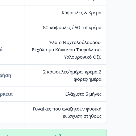
Κάψουλες & Κρέμα
60 κάψουλες / 50 ml κρέμα
Έλαιο Νυχτολούλουδου,
κά
Εκχύλισμα Κόκκινου Τριφυλλιού,
Υαλουρονικό Οξύ
2 κάψουλες/ημέρα, κρέμα 2
χρήση
φορές/ημέρα
ρκεια
Ελάχιστο 3 μήνες
Γυναίκες που αναζητούν φυσική
ενίσχυση στήθους