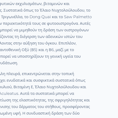
φυτικών εκχυλισμάτων, βιταμινών και
ς. Συστατικά όπως το Έλαιο Νυχτολούλουδου, το
ο Τριγωνέλλα, το Dong Quai και το Saw Palmetto
ην περιεκτικότητά τους σε φυτοοιστρογόνα. Αυτές
ς μπορεί να μιμηθούν τη δράση των οιστρογόνων
ζοντας τη διέγερση των αδενικών ιστών του
οντας στην αύξηση του όγκου. Επιπλέον,
ντοθενική Οξύ (Β5) και η Β6, μαζί με το
πορεί να υποστηρίξουν τη γενική υγεία του
νυδάτωση.
λλη πλευρά, επικεντρώνεται στην τοπική
χει ενυδατικά και συσφικτικά συστατικά όπως
υλιού, Βιταμίνη Ε, Έλαιο Νυχτολούλουδου και
culeatus. Αυτά τα συστατικά μπορεί να
ίωση της ελαστικότητας, της σφριγηλότητας και
άνισης του δέρματος του στήθους, προσφέροντας
ονωμένη υφή. Η συνδυαστική δράση των δύο