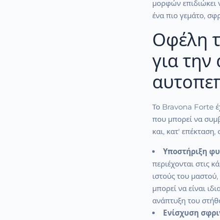
μορφών επιδιώκει 
ένα πιο γεμάτο, σφ
Οφέλη τ
για την 
αυτοπε
Το Bravona Forte έ
που μπορεί να συμ
και, κατ' επέκταση
Υποστήριξη φυ
περιέχονται στις κ
ιστούς του μαστού,
μπορεί να είναι ιδ
ανάπτυξη του στήθο
Ενίσχυση σφρι