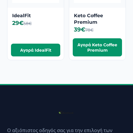
IdealFit
Keto Coffee
29€
Premium
58€
39€
78€
Αγορά Keto Coffee
Αγορά IdealFit
Premium
Ο αξιόπιστος οδηγός σας για την επιλογή των