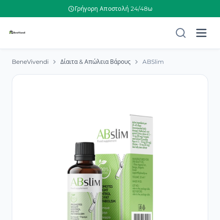
Γρήγορη Αποστολή 24/48ω
BeneVivendi
Δίαιτα & Απώλεια Βάρους
ABSlim